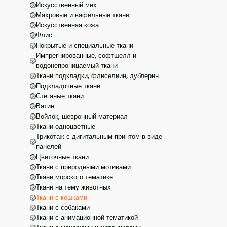
Искусственный мех
Махровые и вафельные ткани
Искусственная кожа
Флис
Покрытые и специальные ткани
Импрегнированные, софтшелл и
водонепроницаемый ткани
Ткани подкладки, флиселиин, дублерин
Подкладочные ткани
Стеганые ткани
Ватин
Войлок, шевронный материал
Ткани одноцветные
Трикотаж с дигитальным принтом в виде
панелей
Цветочные ткани
Ткани с природными мотивами
Ткани морского тематике
Ткани на тему животных
Ткани с кошками
Ткани с собаками
Ткани с анимационной тематикой