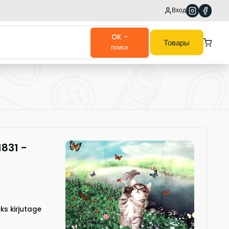
Вход
OK -
Товары
поиск
1831
-
ks kirjutage