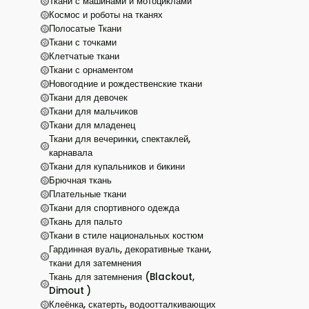
Ткани с машинами и мотоциклами
Космос и роботы на тканях
Полосатые Ткани
Ткани с точками
Клетчатые ткани
Ткани с орнаментом
Новогодние и рождественские ткани
Ткани для девочек
Ткани для мальчиков
Ткани для младенец
Ткани для вечеринки, спектаклей,
карнавала
Ткани для купальников и бикини
Брючная ткань
Плательные ткани
Ткани для спортивного одежда
Ткань для пальто
Ткани в стиле национальных костюм
Гардинная вуаль, декоративные ткани,
ткани для затемнения
Ткань для затемнения (Blackout,
Dimout )
Клеёнка, скатерть, водоотталкивающих