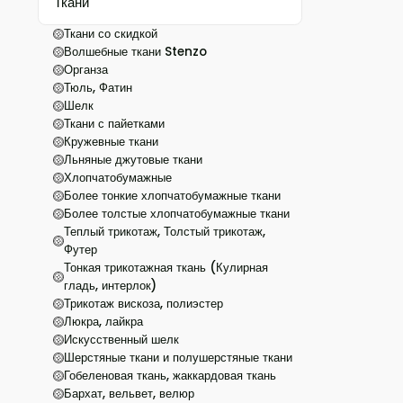
Ткани
Ткани со скидкой
Волшебные ткани Stenzo
Органза
Тюль, Фатин
Шелк
Ткани с пайетками
Кружевные ткани
Льняные джутовые ткани
Хлопчатобумажные
Более тонкие хлопчатобумажные ткани
Более толстые хлопчатобумажные ткани
Теплый трикотаж, Толстый трикотаж,
Футер
Тонкая трикотажная ткань (Кулирная
гладь, интерлок)
Трикотаж вискоза, полиэстер
Люкра, лайкра
Искусственный шелк
Шерстяные ткани и полушерстяные ткани
Гобеленовая ткань, жаккардовая ткань
Бархат, вельвет, велюр