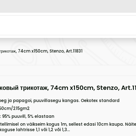
трикотаж, 74cm x150cm, Stenzo, Art.11831
ковый трикотаж, 74cm x150cm, Stenzo, Art.1
oeg ja papagoi, puuvillasegu kangas. Oekotex standard
 150cm/215gm2
: 95% puuvill, 5% elastaan
ellimisel on väikseim kogus 1m, sellest edasi 10cm kaupa. Näite
koguse lahtrisse 1,1 või 1,2 või 1,3...