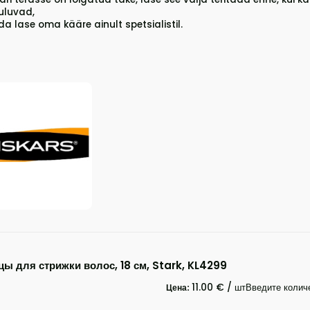
kuluvad,
ada lase oma kääre ainult spetsialistil.
ы для стрижки волос, 18 см, Stark, KL4299
11.00 € / шт
Введите колич
Цена: