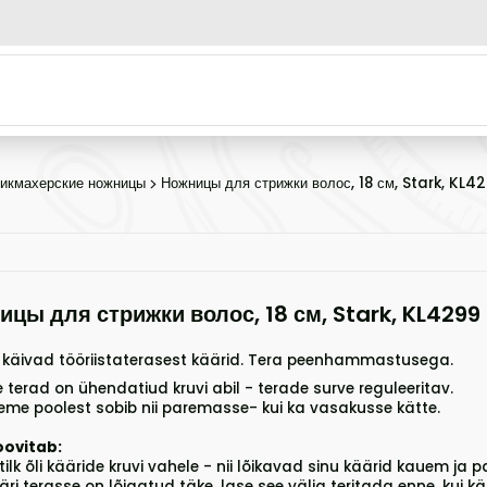
икмахерские ножницы
Ножницы для стрижки волос, 18 см, Stark, KL4
ицы для стрижки волос, 18 см, Stark, KL4299
 käivad tööriistaterasest käärid. Tera peenhammastusega.
 terad on ühendatiud kruvi abil - terade surve reguleeritav.
me poolest sobib nii paremasse- kui ka vasakusse kätte.
oovitab:
tilk õli kääride kruvi vahele - nii lõikavad sinu käärid kauem ja p
ääri terasse on lõigatud täke, lase see välja teritada enne, kui kää