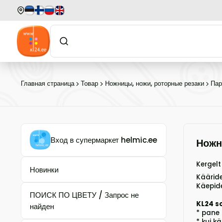
Главная страница
Товар
Ножницы, ножи, роторные резаки
Пар
Вход в супермаркет helmic.ee
Ножн
Kergelt
Новинки
Kääride
Käepide
ПОИСК ПО ЦВЕТУ / Запрос не
KL24 s
найден
* pane 
* kui k