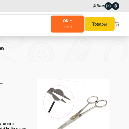
Вход
OK -
Товары
поиск
299
-
aremini.
ri külje sisse