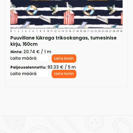
Puuvillane lükraga trikookangas, tumesinise
kirju, 160cm
20.74 € / 1 m
Hinta:
Laita määrä
Laita koriin
93.33 € / 5 m
Paljousalennettu:
Laita määrä
Laita koriin