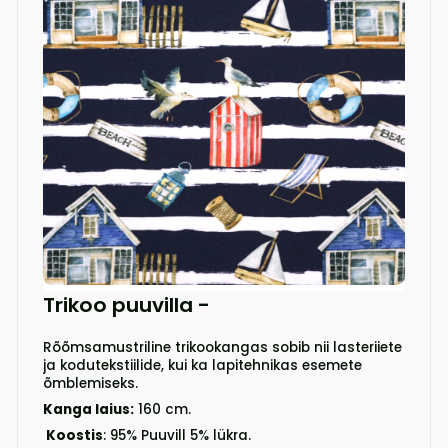
Trikoo puuvilla
-
Rõõmsamustriline trikookangas sobib nii lasteriiete
ja kodutekstiilide, kui ka lapitehnikas esemete
õmblemiseks.
Kanga laius:
160 cm.
Koostis
: 95% Puuvill 5% lükra.