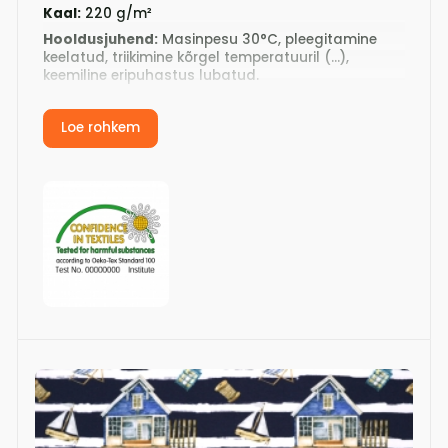
Kaal:
220 g/m²
Hooldusjuhend:
Masinpesu 30°C, pleegitamine
keelatud, triikimine kõrgel temperatuuril (...),
keemiline eripuhastus lubatud.
Kanga tellimisel on väikseim kogus 1m, sellest
edasi 10cm kaupa. Näiteks kirjutage tellimiskoguse
Loe rohkem
lahtrisse 1,1 või 1,2 või 1,3...