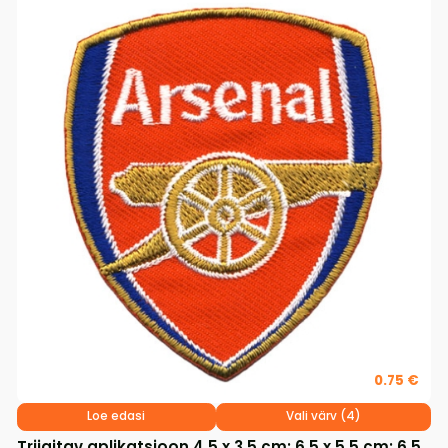
0.75 €
Loe edasi
Vali värv (4)
Triigitav aplikatsioon 4,5 x 3,5 cm; 6,5 x 5,5 cm; 6,5