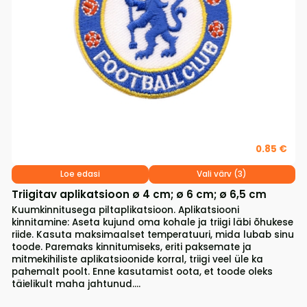
0.85 €
Loe edasi
Vali värv (3)
Triigitav aplikatsioon ø 4 cm; ø 6 cm; ø 6,5 cm
Kuumkinnitusega piltaplikatsioon. Aplikatsiooni
kinnitamine: Aseta kujund oma kohale ja triigi läbi õhukese
riide. Kasuta maksimaalset temperatuuri, mida lubab sinu
toode. Paremaks kinnitumiseks, eriti paksemate ja
mitmekihiliste aplikatsioonide korral, triigi veel üle ka
pahemalt poolt. Enne kasutamist oota, et toode oleks
täielikult maha jahtunud....