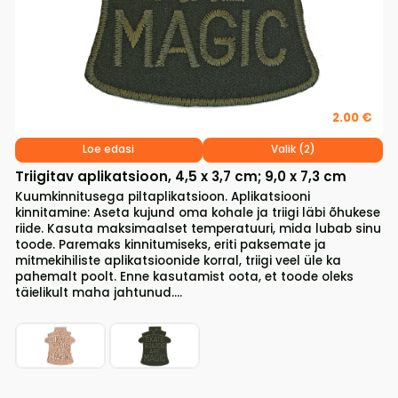
2.00 €
Loe edasi
Valik (2)
Triigitav aplikatsioon, 4,5 x 3,7 cm; 9,0 x 7,3 cm
Kuumkinnitusega piltaplikatsioon. Aplikatsiooni
kinnitamine: Aseta kujund oma kohale ja triigi läbi õhukese
riide. Kasuta maksimaalset temperatuuri, mida lubab sinu
toode. Paremaks kinnitumiseks, eriti paksemate ja
mitmekihiliste aplikatsioonide korral, triigi veel üle ka
pahemalt poolt. Enne kasutamist oota, et toode oleks
täielikult maha jahtunud....