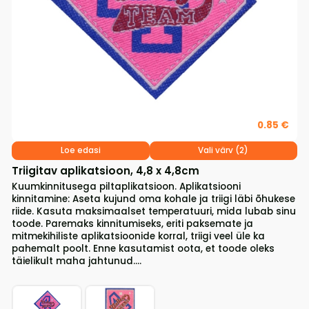
0.85 €
Loe edasi
Vali värv (2)
Triigitav aplikatsioon, 4,8 x 4,8cm
Kuumkinnitusega piltaplikatsioon. Aplikatsiooni
kinnitamine: Aseta kujund oma kohale ja triigi läbi õhukese
riide. Kasuta maksimaalset temperatuuri, mida lubab sinu
toode. Paremaks kinnitumiseks, eriti paksemate ja
mitmekihiliste aplikatsioonide korral, triigi veel üle ka
pahemalt poolt. Enne kasutamist oota, et toode oleks
täielikult maha jahtunud....