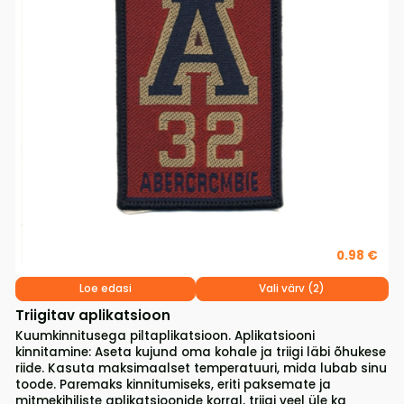
0.98 €
Loe edasi
Vali värv (2)
Triigitav aplikatsioon
Kuumkinnitusega piltaplikatsioon. Aplikatsiooni
kinnitamine: Aseta kujund oma kohale ja triigi läbi õhukese
riide. Kasuta maksimaalset temperatuuri, mida lubab sinu
toode. Paremaks kinnitumiseks, eriti paksemate ja
mitmekihiliste aplikatsioonide korral, triigi veel üle ka