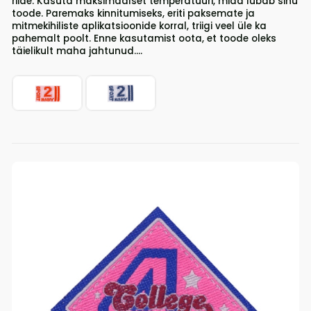
riide. Kasuta maksimaalset temperatuuri, mida lubab sinu
toode. Paremaks kinnitumiseks, eriti paksemate ja
mitmekihiliste aplikatsioonide korral, triigi veel üle ka
pahemalt poolt. Enne kasutamist oota, et toode oleks
täielikult maha jahtunud....