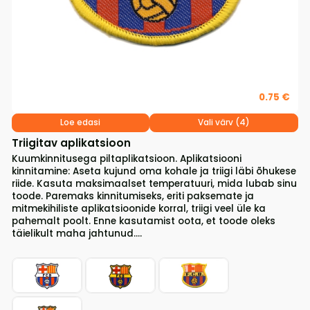
0.75 €
Loe edasi
Vali värv (4)
Triigitav aplikatsioon
Kuumkinnitusega piltaplikatsioon. Aplikatsiooni
kinnitamine: Aseta kujund oma kohale ja triigi läbi õhukese
riide. Kasuta maksimaalset temperatuuri, mida lubab sinu
toode. Paremaks kinnitumiseks, eriti paksemate ja
mitmekihiliste aplikatsioonide korral, triigi veel üle ka
pahemalt poolt. Enne kasutamist oota, et toode oleks
täielikult maha jahtunud....