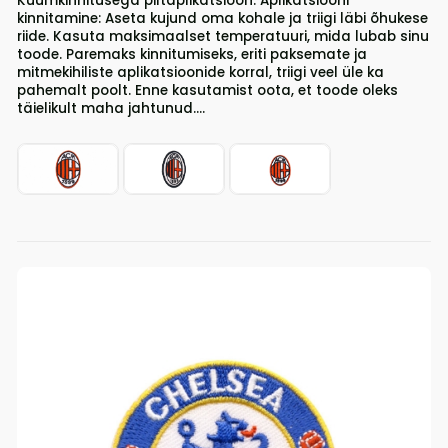
Kuumkinnitusega piltaplikatsioon. Aplikatsiooni
kinnitamine: Aseta kujund oma kohale ja triigi läbi õhukese
riide. Kasuta maksimaalset temperatuuri, mida lubab sinu
toode. Paremaks kinnitumiseks, eriti paksemate ja
mitmekihiliste aplikatsioonide korral, triigi veel üle ka
pahemalt poolt. Enne kasutamist oota, et toode oleks
täielikult maha jahtunud....