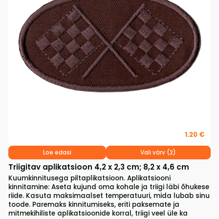
1.20 €
Loe edasi
Vali värv (2)
Triigitav aplikatsioon 4,2 x 2,3 cm; 8,2 x 4,6 cm
Kuumkinnitusega piltaplikatsioon. Aplikatsiooni
kinnitamine: Aseta kujund oma kohale ja triigi läbi õhukese
riide. Kasuta maksimaalset temperatuuri, mida lubab sinu
toode. Paremaks kinnitumiseks, eriti paksemate ja
mitmekihiliste aplikatsioonide korral, triigi veel üle ka