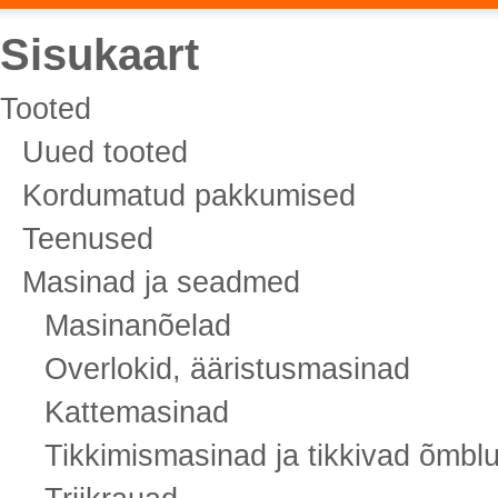
Sisukaart
Tooted
Uued tooted
Kordumatud pakkumised
Teenused
Masinad ja seadmed
Masinanõelad
Overlokid, ääristusmasinad
Kattemasinad
Tikkimismasinad ja tikkivad õmb