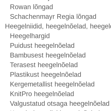
Rowan lõngad
Schachenmayr Regia lõngad
Heegelniidid, heegelnõelad, heege
Heegelhargid
Puidust heegelnõelad
Bambusest heegelnõelad
Terasest heegelnõelad
Plastikust heegelnõelad
Kergemetallist heegelnõelad
KnitPro heegelnõelad
Valgustatud otsaga heegelnõelad