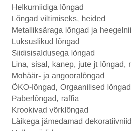
Helkurniidiga lõngad
Lõngad viltimiseks, heided
Metalliksäraga lõngad ja heegelni
Luksuslikud lõngad
Siidisisaldusega lõngad
Lina, sisal, kanep, jute jt lõngad, 
Mohäär- ja angooralõngad
ÖKO-lõngad, Orgaanilised lõngad
Paberlõngad, raffia
Krookivad võrklõngad
Läikega jämedamad dekoratiivniid