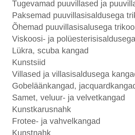
Tugevamad puuvillased ja puuvil
Paksemad puuvillasisaldusega tr
Õhemad puuvillasisalusega triko
Viskoosi- ja polüesterisisalduseg
Lükra, scuba kangad
Kunstsiid
Villased ja villasisaldusega kanga
Gobeläänkangad, jacquardkanga
Samet, veluur- ja velvetkangad
Kunstkarusnahk
Frotee- ja vahvelkangad
Kunstnahk