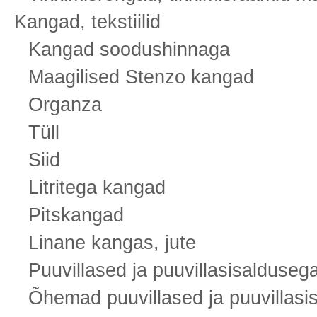
Kangad, tekstiilid
Kangad soodushinnaga
Maagilised Stenzo kangad
Organza
Tüll
Siid
Litritega kangad
Pitskangad
Linane kangas, jute
Puuvillased ja puuvillasisalduse
Õhemad puuvillased ja puuvillas