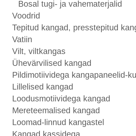
Bosal tugi- ja vahematerjalid
Voodrid
Tepitud kangad, presstepitud ka
Vatiin
Vilt, viltkangas
Ühevärvilised kangad
Pildimotiividega kangapaneelid-k
Lillelised kangad
Loodusmotiividega kangad
Mereteemalised kangad
Loomad-linnud kangastel
Kangad kassidega