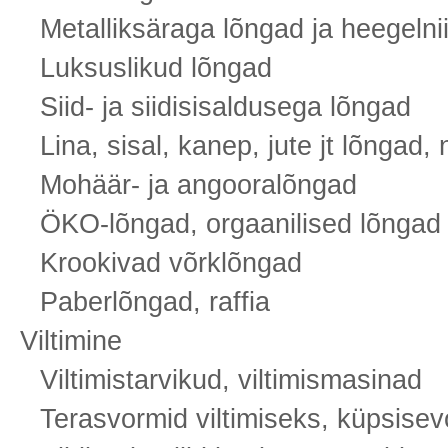
Metalliksäraga lõngad ja heegelni
Luksuslikud lõngad
Siid- ja siidisisaldusega lõngad
Lina, sisal, kanep, jute jt lõngad, 
Mohäär- ja angooralõngad
ÖKO-lõngad, orgaanilised lõngad
Krookivad võrklõngad
Paberlõngad, raffia
Viltimine
Viltimistarvikud, viltimismasinad
Terasvormid viltimiseks, küpsisev