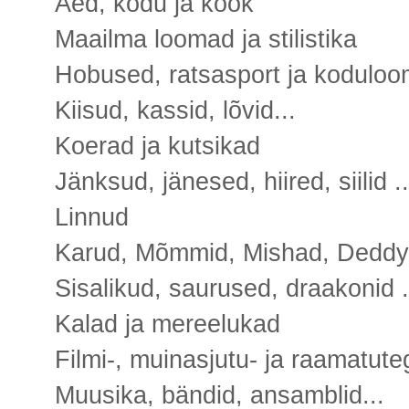
Aed, kodu ja köök
Maailma loomad ja stilistika
Hobused, ratsasport ja kodulo
Kiisud, kassid, lõvid...
Koerad ja kutsikad
Jänksud, jänesed, hiired, siilid ..
Linnud
Karud, Mõmmid, Mishad, Deddy`
Sisalikud, saurused, draakonid .
Kalad ja mereelukad
Filmi-, muinasjutu- ja raamatut
Muusika, bändid, ansamblid...