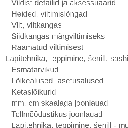
Vildist detailid ja aksessuaarid
Heided, viltimislõngad
Vilt, viltkangas
Siidkangas märgviltimiseks
Raamatud viltimisest
Lapitehnika, teppimine, šenill, sash
Esmatarvikud
Lõikealused, asetusalused
Ketaslõikurid
mm, cm skaalaga joonlauad
Tollmõõdustikus joonlauad
Lapitehnika, teppimine, šenill - m