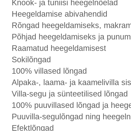
Knook- ja tuniisi heegelnõelad
Heegeldamise abivahendid
Rõngad heegeldamiseks, makram
Põhjad heegeldamiseks ja punum
Raamatud heegeldamisest
Sokilõngad
100% villased lõngad
Alpaka-, laama- ja kaamelivilla s
Villa-segu ja sünteetilised lõngad
100% puuvillased lõngad ja heege
Puuvilla-segulõngad ning heegelni
Efektlõngad