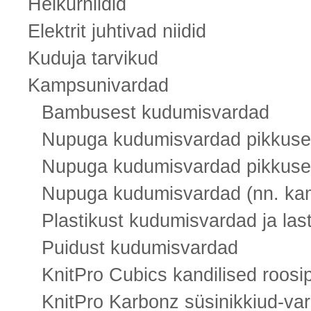
Helkurniidid
Elektrit juhtivad niidid
Kuduja tarvikud
Kampsunivardad
Bambusest kudumisvardad
Nupuga kudumisvardad pikkus
Nupuga kudumisvardad pikkus
Nupuga kudumisvardad (nn. ka
Plastikust kudumisvardad ja las
Puidust kudumisvardad
KnitPro Cubics kandilised roos
KnitPro Karbonz süsinikkiud-va