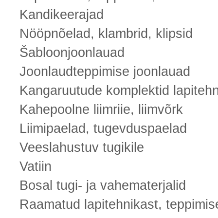
Kandikeerajad
Nööpnõelad, klambrid, klipsid
Šabloonjoonlauad
Joonlaudteppimise joonlauad
Kangaruutude komplektid lapiteh
Kahepoolne liimriie, liimvõrk
Liimipaelad, tugevduspaelad
Veeslahustuv tugikile
Vatiin
Bosal tugi- ja vahematerjalid
Raamatud lapitehnikast, teppimises