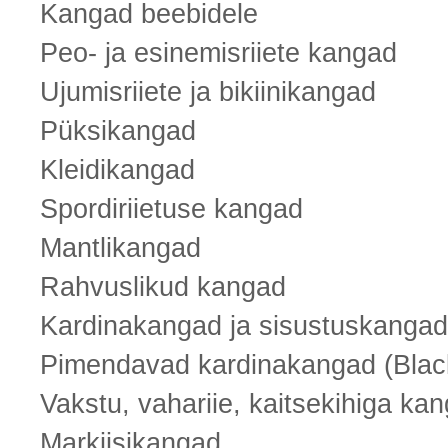
Kangad beebidele
Peo- ja esinemisriiete kangad
Ujumisriiete ja bikiinikangad
Püksikangad
Kleidikangad
Spordiriietuse kangad
Mantlikangad
Rahvuslikud kangad
Kardinakangad ja sisustuskangad
Pimendavad kardinakangad (Black
Vakstu, vahariie, kaitsekihiga ka
Markiisikangad