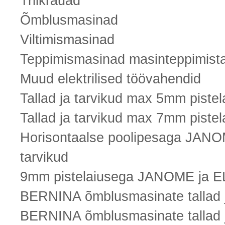
Triikrauad
Õmblusmasinad
Viltimismasinad
Teppimismasinad masinteppimista
Muud elektrilised töövahendid
Tallad ja tarvikud max 5mm piste
Tallad ja tarvikud max 7mm piste
Horisontaalse poolipesaga JANO
tarvikud
9mm pistelaiusega JANOME ja ELN
BERNINA õmblusmasinate tallad j
BERNINA õmblusmasinate tallad j