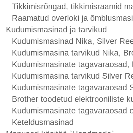
Tikkimisrõngad, tikkimisraamid m
Raamatud overloki ja õmblusmasi
Kudumismasinad ja tarvikud
Kudumismasinad Nika, Silver Ree
Kudumismasina tarvikud Nika, Br
Kudumismasinate tagavaraosad, N
Kudumismasina tarvikud Silver R
Kudumismasinate tagavaraosad S
Brother toodetud elektrooniliste
Kudumismasinate tagavaraosad ett
Keteldusmasinad