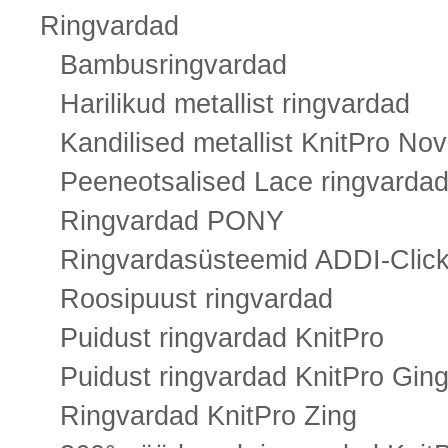
Ringvardad
Bambusringvardad
Harilikud metallist ringvardad
Kandilised metallist KnitPro No
Peeneotsalised Lace ringvarda
Ringvardad PONY
Ringvardasüsteemid ADDI-Clic
Roosipuust ringvardad
Puidust ringvardad KnitPro
Puidust ringvardad KnitPro Ging
Ringvardad KnitPro Zing