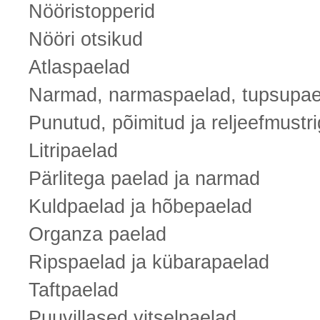
Nööristopperid
Nööri otsikud
Atlaspaelad
Narmad, narmaspaelad, tupsupae
Punutud, põimitud ja reljeefmustr
Litripaelad
Pärlitega paelad ja narmad
Kuldpaelad ja hõbepaelad
Organza paelad
Ripspaelad ja kübarapaelad
Taftpaelad
Puuvillased vitselpaelad