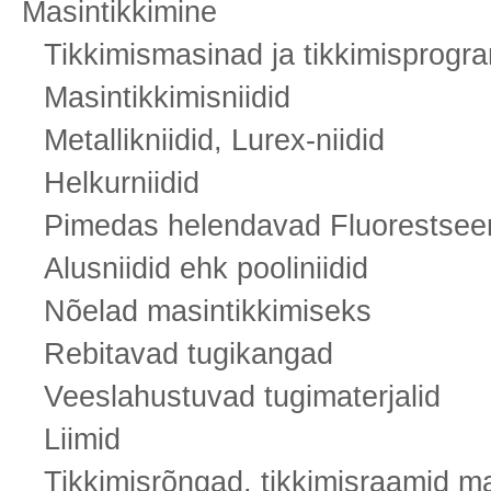
Masintikkimine
Tikkimismasinad ja tikkimisprogr
Masintikkimisniidid
Metallikniidid, Lurex-niidid
Helkurniidid
Pimedas helendavad Fluorestseeri
Alusniidid ehk pooliniidid
Nõelad masintikkimiseks
Rebitavad tugikangad
Veeslahustuvad tugimaterjalid
Liimid
Tikkimisrõngad, tikkimisraamid m