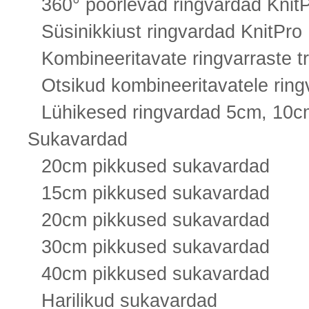
360° pöörlevad ringvardad KnitP
Süsinikkiust ringvardad KnitPro
Kombineeritavate ringvarraste tro
Otsikud kombineeritavatele ring
Lühikesed ringvardad 5cm, 10c
Sukavardad
20cm pikkused sukavardad
15cm pikkused sukavardad
20cm pikkused sukavardad
30cm pikkused sukavardad
40cm pikkused sukavardad
Harilikud sukavardad