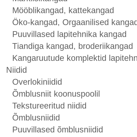
Mööblikangad, kattekangad
Öko-kangad, Orgaanilised kanga
Puuvillased lapitehnika kangad
Tiandiga kangad, broderiikangad
Kangaruutude komplektid lapiteh
Niidid
Overlokiniidid
Õmblusniit koonuspoolil
Tekstureeritud niidid
Õmblusniidid
Puuvillased õmblusniidid