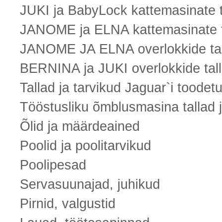
JUKI ja BabyLock kattemasinate ta
JANOME ja ELNA kattemasinate ta
JANOME JA ELNA overlokkide tall
BERNINA ja JUKI overlokkide tall
Tallad ja tarvikud Jaguar`i toodet
Tööstusliku õmblusmasina tallad j
Õlid ja määrdeained
Poolid ja poolitarvikud
Poolipesad
Servasuunajad, juhikud
Pirnid, valgustid