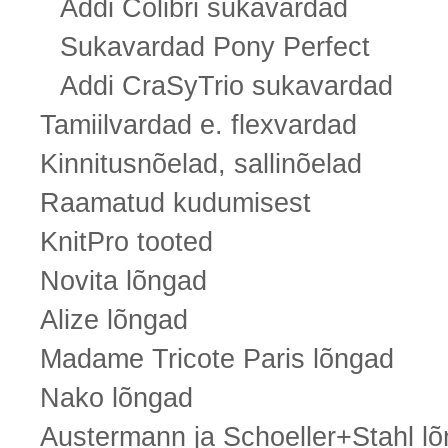
Addi Colibri sukavardad
Sukavardad Pony Perfect
Addi CraSyTrio sukavardad
Tamiilvardad e. flexvardad
Kinnitusnõelad, sallinõelad
Raamatud kudumisest
KnitPro tooted
Novita lõngad
Alize lõngad
Madame Tricote Paris lõngad
Nako lõngad
Austermann ja Schoeller+Stahl l