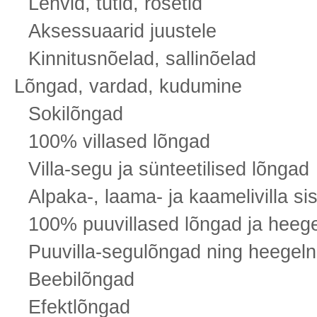
Lehvid, tutid, rosetid
Aksessuaarid juustele
Kinnitusnõelad, sallinõelad
Lõngad, vardad, kudumine
Sokilõngad
100% villased lõngad
Villa-segu ja sünteetilised lõngad
Alpaka-, laama- ja kaamelivilla s
100% puuvillased lõngad ja heege
Puuvilla-segulõngad ning heegelni
Beebilõngad
Efektlõngad