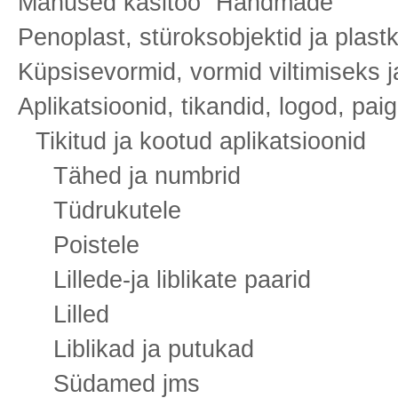
Manused käsitöö `Handmade`
Penoplast, stüroksobjektid ja plast
Küpsisevormid, vormid viltimiseks 
Aplikatsioonid, tikandid, logod, pai
Tikitud ja kootud aplikatsioonid
Tähed ja numbrid
Tüdrukutele
Poistele
Lillede-ja liblikate paarid
Lilled
Liblikad ja putukad
Südamed jms