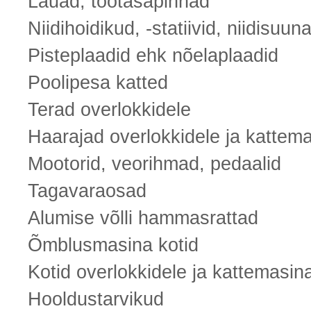
Lauad, töötasapinnad
Niidihoidikud, -statiivid, niidisuun
Pisteplaadid ehk nõelaplaadid
Poolipesa katted
Terad overlokkidele
Haarajad overlokkidele ja kattema
Mootorid, veorihmad, pedaalid
Tagavaraosad
Alumise võlli hammasrattad
Õmblusmasina kotid
Kotid overlokkidele ja kattemasin
Hooldustarvikud