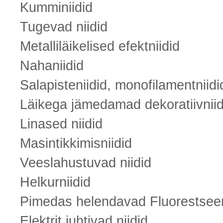
Kumminiidid
Tugevad niidid
Metalliläikelised efektniidid
Nahaniidid
Salapisteniidid, monofilamentniidi
Läikega jämedamad dekoratiivniid
Linased niidid
Masintikkimisniidid
Veeslahustuvad niidid
Helkurniidid
Pimedas helendavad Fluorestseeri
Elektrit juhtivad niidid