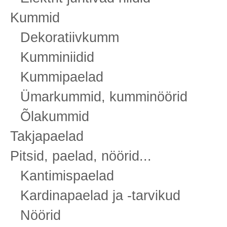
Kummid
Dekoratiivkumm
Kumminiidid
Kummipaelad
Ümarkummid, kumminöörid
Õlakummid
Takjapaelad
Pitsid, paelad, nöörid...
Kantimispaelad
Kardinapaelad ja -tarvikud
Nöörid