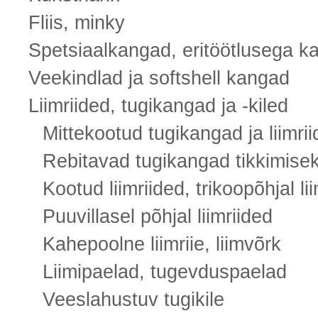
Fliis, minky
Spetsiaalkangad, eritöötlusega k
Veekindlad ja softshell kangad
Liimriided, tugikangad ja -kiled
Mittekootud tugikangad ja liimriid
Rebitavad tugikangad tikkimise
Kootud liimriided, trikoopõhjal li
Puuvillasel põhjal liimriided
Kahepoolne liimriie, liimvõrk
Liimipaelad, tugevduspaelad
Veeslahustuv tugikile