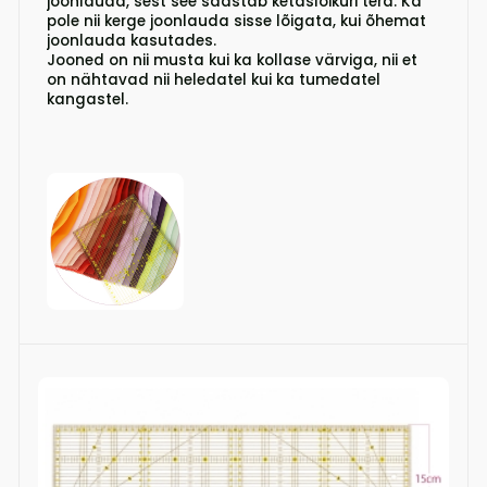
joonlauda, sest see säästab ketaslõikuri tera. Ka
pole nii kerge joonlauda sisse lõigata, kui õhemat
joonlauda kasutades.
Jooned on nii musta kui ka kollase värviga, nii et
on nähtavad nii heledatel kui ka tumedatel
kangastel.