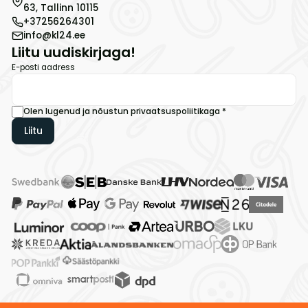
63, Tallinn 10115
+37256264301
info@kl24.ee
Liitu uudiskirjaga!
E-posti aadress
Olen lugenud ja nõustun
privaatsuspoliitikaga
*