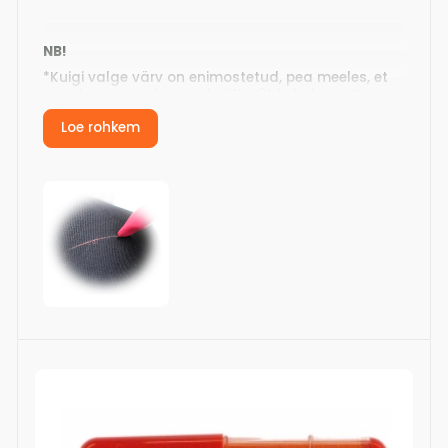
NB!
*Kuigi valge värv on enimostetud, pea meeles, et
see ei paista valge peal välja. Üldjuhul soovitame
kollast.
Loe rohkem
*Kriidirollerite värvus saavutatakse
värvipigmentidega. Kriidirollerit kasuta kuival
kangal ning soovitatavalt harja märgid ära enne
kui pead kangast niisutama, pressima või triikima.
*Triikimine reeglina aktiviseerib kangas leiduvaid
kemikaale ning mõjub pigmendile kinnistavalt.
Tulemus võib äärmisel juhul olla püsiv märge.
Hoiatus kehtib kõikide märkepliiatsite, -viltpliiatsite
ja kriidirollerite jaoks.