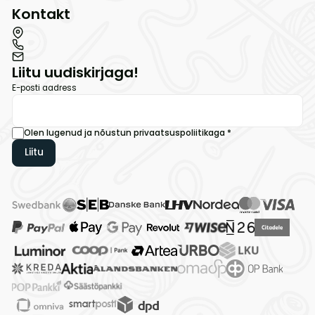
Kontakt
Liitu uudiskirjaga!
E-posti aadress
Olen lugenud ja nõustun
privaatsuspoliitikaga
*