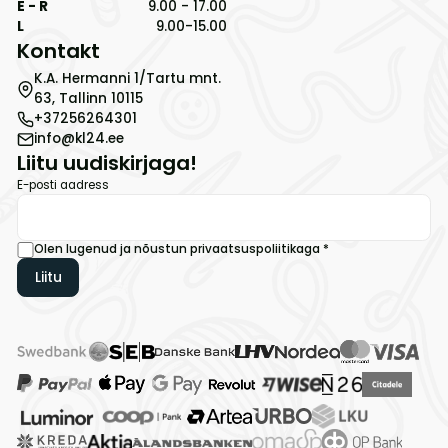
E - R
9.00 - 17.00
L
9.00-15.00
Kontakt
K.A. Hermanni 1/Tartu mnt.
63, Tallinn 10115
+37256264301
info@kl24.ee
Liitu uudiskirjaga!
E-posti aadress
Olen lugenud ja nõustun
privaatsuspoliitikaga
*