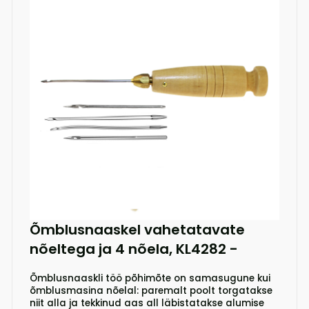
Õmblusnaaskel vahetatavate
nõeltega ja 4 nõela, KL4282
-
Õmblusnaaskli töö põhimõte on samasugune kui
õmblusmasina nõelal: paremalt poolt torgatakse
niit alla ja tekkinud aas all läbistatakse alumise