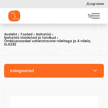
Logi sisse
Avaleht
Tooted
Nahatöö
Nahatöö tööriistad ja tarvikud
Õmblusnaaskel vahetatavate nõeltega ja 4 nõela,
KL4282
Kategooriad