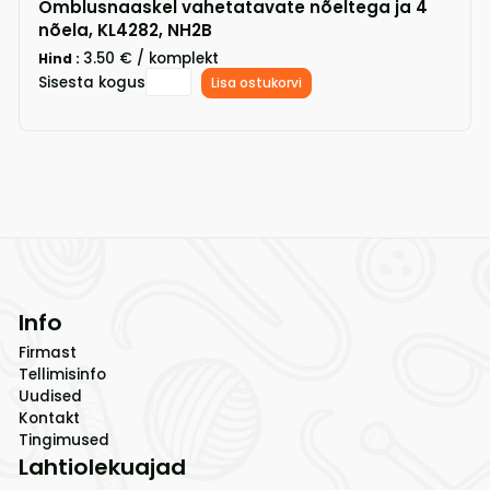
Õmblusnaaskel vahetatavate nõeltega ja 4
nõela, KL4282, NH2B
3.50 € / komplekt
Hind :
Sisesta kogus
Lisa ostukorvi
Info
Firmast
Tellimisinfo
Uudised
Kontakt
Tingimused
Lahtiolekuajad