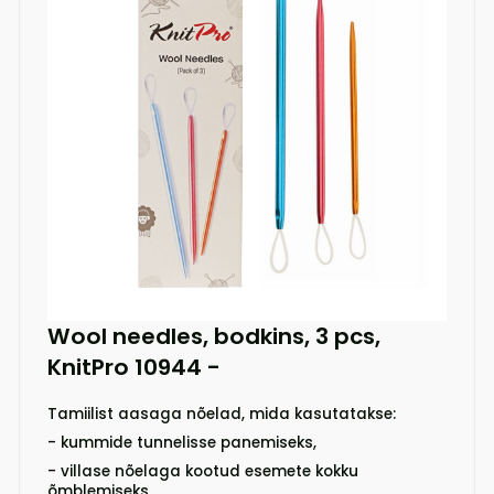
Wool needles, bodkins, 3 pcs,
KnitPro 10944
-
Tamiilist aasaga nõelad, mida kasutatakse:
- kummide tunnelisse panemiseks,
- villase nõelaga kootud esemete kokku
õmblemiseks