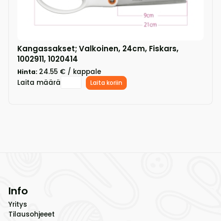
Kangassakset; Valkoinen, 24cm, Fiskars,
1002911, 1020414
24.55 € / kappale
Hinta:
Laita määrä
Laita koriin
Info
Yritys
Tilausohjeeet